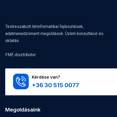
Testreszabott térinformatikai fejlesztések,
adatmenedzsment megoldások. Üzleti konzultáció és
oktatás.
FME disztribútor
Kérdése van?
+36 30 515 0077
Megoldásaink