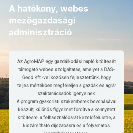
A hatékony, webes
mezőgazdasági
adminisztráció
Az AgroMAP egy gazdálkodási napló kitöltését
támogató webes szolgáltatás, amelyet a DAS-
Geod Kft.-vel közösen fejlesztettünk, hogy
teljes mértékben megfeleljen a gazdák és agrár
szaktanácsadók igényeinek.
A program gyakorlati szakemberek bevonásával
készült, különös figyelmet fordítva a könnyített
kitöltésre, a felhasználóbarát kezelőfelületre, a
kiszámítható díjszabásra és a folyamatos