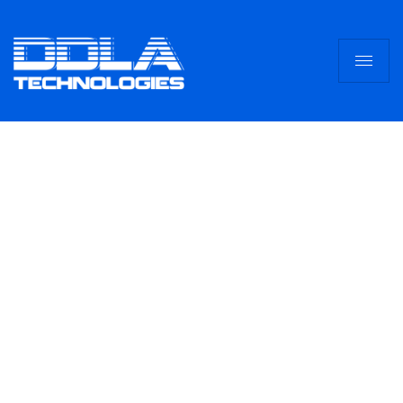
Személyre szabott
megoldások
Térinformatikai és agrárinformatikai
rendszerek