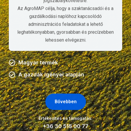
jogszabálykövetésre.
Az AgroMAP célja, hogy a szaktanácsadói és a
gazdálkodási naplóhoz kapcsolódó
adminisztrációs feladatokat a lehető
leghatékonyabban, gyorsabban és precízebben
lehessen elvégezni.
Magyar termék
A gazdák igényei alapján
Bővebben
Értékesítés és támogatás:
+36 30 515 00 77