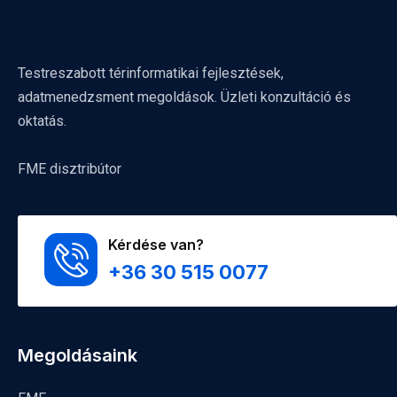
Testreszabott térinformatikai fejlesztések,
adatmenedzsment megoldások. Üzleti konzultáció és
oktatás.
FME disztribútor
Kérdése van?
+36 30 515 0077
Megoldásaink