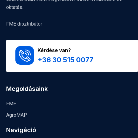
oktatás.
FME disztribútor
Kérdése van?
+36 30 515 0077
Megoldásaink
FME
AgroMAP
Navigáció