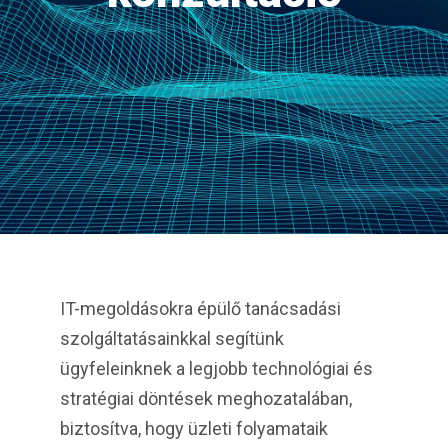
IT-megoldásokra épülő tanácsadási
szolgáltatásainkkal segítünk
ügyfeleinknek a legjobb technológiai és
stratégiai döntések meghozatalában,
biztosítva, hogy üzleti folyamataik