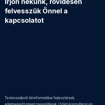
Írjon nekünk, rövidesen
felvesszük Önnel a
kapcsolatot
Testreszabott térinformatikai fejlesztések,
adatmenedzsment megoldások. Üzleti konzultáció és